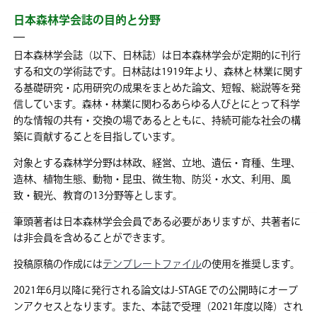
日本森林学会誌の目的と分野
日本森林学会誌（以下、日林誌）は日本森林学会が定期的に刊行
する和文の学術誌です。日林誌は1919年より、森林と林業に関す
る基礎研究・応用研究の成果をまとめた論文、短報、総説等を発
信しています。森林・林業に関わるあらゆる人びとにとって科学
的な情報の共有・交換の場であるとともに、持続可能な社会の構
築に貢献することを目指しています。
対象とする森林学分野は林政、経営、立地、遺伝・育種、生理、
造林、植物生態、動物・昆虫、微生物、防災・水文、利用、風
致・観光、教育の13分野等とします。
筆頭著者は日本森林学会会員である必要がありますが、共著者に
は非会員を含めることができます。
投稿原稿の作成には
テンプレートファイル
の使用を推奨します。
2021年6月以降に発行される論文はJ-STAGE での公開時にオープ
ンアクセスとなります。また、本誌で受理（2021年度以降）され