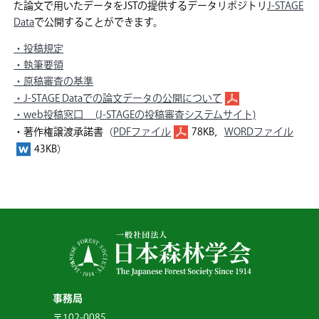
た論文で用いたデータをJSTの提供するデータリポジトリ
J-STAGE
Data
で公開することができます。
・投稿規定
・執筆要領
・原稿審査の基準
・J-STAGE Dataでの論文データの公開について
・web投稿窓口 (J-STAGEの投稿審査システムサイト)
・著作権譲渡承諾書（
PDFファイル
78KB，
WORDファイル
43KB）
事務局
〒102-0085