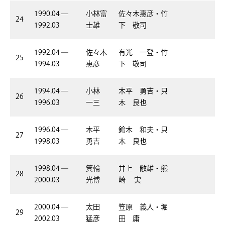
1990.04 ―
小林富
佐々木惠彦・竹
24
1992.03
士雄
下 敬司
1992.04 ―
佐々木
有光 一登・竹
25
1994.03
惠彦
下 敬司
1994.04 ―
小林
木平 勇吉・只
26
1996.03
一三
木 良也
1996.04 ―
木平
鈴木 和夫・只
27
1998.03
勇吉
木 良也
1998.04 ―
箕輪
井上 敞雄・熊
28
2000.03
光博
崎 実
2000.04 ―
太田
笠原 義人・堀
29
2002.03
猛彦
田 庸