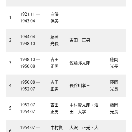
1921.11 ―
白澤
1
1943.04
保美
1944.04 ―
藤岡
2
吉田 正男
1948.10
光長
1948.10 ―
吉田
藤岡
3
佐藤弥太郎
1950.08
正男
光長
1950.08 ―
吉田
藤岡
4
長谷川孝三
1952.07
正男
光長
1952.07 ―
吉田
中村賢太郎・沼
藤岡
5
1954.07
正男
田 大学
光長
1954.07 ―
中村賢
大沢 正光・大
6