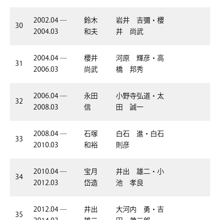
2002.04 ―
鈴木
岩井 吉彌・櫻
30
2004.03
和夫
井 尚武
2004.04 ―
櫻井
河原 輝彦・高
31
2006.03
尚武
橋 邦秀
2006.04 ―
永田
小野寺弘道・太
32
2008.03
信
田 誠一
2008.04 ―
石塚
白石 進・白石
33
2010.03
和裕
則彦
2010.04 ―
宝月
井出 雄二・小
34
2012.03
岱造
池 孝良
2012.04 ―
井出
大河内 勇・吉
35