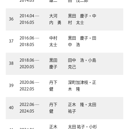
2014.03
雄二
田 茂二郎
2014.04 ―
大河
黒田 慶子・中
36
2016.05
内 勇
村 太士
2016.06 ―
中村
黒田 慶子・田
37
2018.05
太士
中 浩
2018.06 ―
黒田
田中 浩・小島
38
2020.05
慶子
克己
2020.06 ―
丹下
深町加津枝・正
39
2022.05
健
木 隆
2022.06 ―
丹下
正木 隆・太田
40
2024.05
健
祐子
正木
太田 祐子・小杉