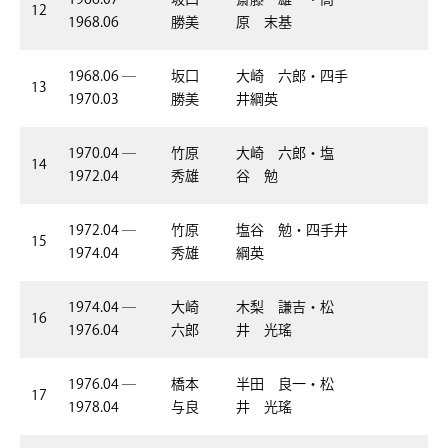
12
1968.06
勝美
原 末基
1968.06 ―
坂口
大崎 六郎・四手
13
1970.03
勝美
井綱英
1970.04 ―
竹原
大崎 六郎・塩
14
1972.04
秀雄
谷 勉
1972.04 ―
竹原
塩谷 勉・四手井
15
1974.04
秀雄
綱英
1974.04 ―
大崎
木梨 謙吉・松
16
1976.04
六郎
井 光瑤
1976.04 ―
橋本
半田 良一・松
17
1978.04
与良
井 光瑤