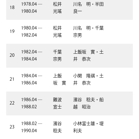
1978.04 ―
松井
川名 明・半田
18
1980.04
光瑤
良一
1980.04 ―
松井
川名 明・千葉
19
1982.04
光瑤
宗男
1982.04 ―
千葉
上飯坂 實・土
20
1984.04
宗男
井 恭次
1984.04 ―
上飯
小関 隆祺・土
21
1986.04
坂 實
井 恭次
1986.04 ―
難波
濱谷 稔夫・船
22
1988.02
宣士
越 昭治
1988.02 ―
濱谷
小林富士雄・堤
23
1990.04
稔夫
利夫