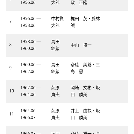
1956.06
太郎
政 正隆
1956.06 ―
中村賢
梶田 茂・藤林
7
1958.06
太郎
誠
1958.06 ―
島田
8
中山 博一
1960.06
錦蔵
1960.06 ―
島田
斎藤 美鶯・三
9
1962.06
錦蔵
島 懋
1962.06 ―
荻原
岡崎 文彬・坂
10
1964.06
貞夫
口 勝美
1964.06 ―
荻原
井上 由扶・坂
11
1966.07
貞夫
口 勝美
1966.07 ―
坂口
斎藤 雄一・高