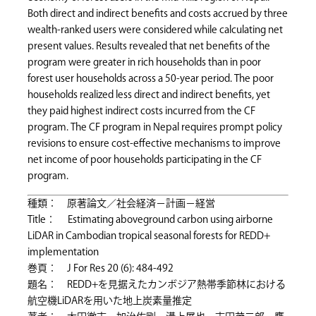
Both direct and indirect benefits and costs accrued by three
wealth-ranked users were considered while calculating net
present values. Results revealed that net benefits of the
program were greater in rich households than in poor
forest user households across a 50-year period. The poor
households realized less direct and indirect benefits, yet
they paid highest indirect costs incurred from the CF
program. The CF program in Nepal requires prompt policy
revisions to ensure cost-effective mechanisms to improve
net income of poor households participating in the CF
program.
種類： 原著論文／社会経済－計画－経営
Title： Estimating aboveground carbon using airborne
LiDAR in Cambodian tropical seasonal forests for REDD+
implementation
巻頁： J For Res 20 (6): 484-492
題名： REDD+を見据えたカンボジア熱帯季節林における
航空機LiDARを用いた地上炭素量推定