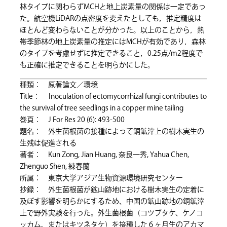
林タイプに関わらずMCHと地上炭素量の関係は一定であっ
た。航空機LiDARの点密度を変えたとしても，推定精度は
ほとんど変わらないことが分かった。以上のことから，熱
帯季節林の地上炭素量の推定にはMCHが有効であり，森林
のタイプを考慮せずに推定できること，0.25点/m2程度で
も正確に推定できることを明らかにした。
種類： 原著論文／環境
Title： Inoculation of ectomycorrhizal fungi contributes to
the survival of tree seedlings in a copper mine tailing
巻頁： J For Res 20 (6): 493-500
題名： 外生菌根菌の接種によって銅鉱滓上の樹木実生の
生残は促進される
著者： Kun Zong, Jian Huang, 奈良一秀, Yahua Chen,
Zhenguo Shen, 練春蘭
所属： 東京大学アジア生物資源環境研究センター
抄録： 外生菌根菌が鉱山跡地における樹木実生の定着に
及ぼす影響を明らかにするため、中国の鉱山跡地の銅鉱滓
上で野外実験を行った。外生菌根菌（コツブタケ、ケノコ
ッカム、またはキツネタケ）を接種した６ヶ月生のアカマ