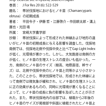
strip-clearcut site in Kyushu, Southern Japan
巻頁： J For Res 20 (6): 522-529
題名： 帯状伐採地におけるヒノキ苗（Chamaecyparis
obtusa）の初期成長
著者： 平田令子・伊藤 哲・江藤啓介・作田耕太郎・溝上
展也・光田 靖
所属： 宮崎大学農学部
抄録： 帯状伐採によって形成された林縁および地形の違
いがヒノキ苗の初期成長に与える影響を調査した。伐採地
南側では、伐採地北側や伐採中央と比べてGap Light Index
が低く、光環境が悪かった。しかし、大気飽差は南側の方
が低く、ヒノキ苗の生理ストレスの度合いも低かった。一
方、南側のヒノキ苗のサイズ（樹高、地際直径、幹サイ
ズ）は、北側や伐採中央のヒノキ苗と同等かより小さかっ
た。このことから、帯状伐採地では、形成された林縁によ
って南側では微気象が緩和され、ヒノキ苗の生理ストレス
に正の効果があるものの、同時に光環境が悪くなることに
よって、ヒノキ苗の成長に負の影響を及ぼしたことが示さ
れた。また、帯状伐採地内の谷部では、植栽から2年後の
ヒノキ苗のサイズが尾根部や斜面に植栽されたヒノキ苗よ