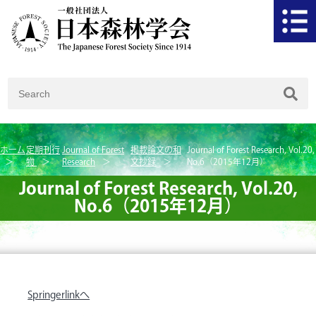
ホーム
定期刊行
Journal of Forest
掲載論文の和
Journal of Forest Research, Vol.20,
物
Research
文抄録
No.6（2015年12月）
Journal of Forest Research, Vol.20,
No.6（2015年12月）
Springerlinkへ