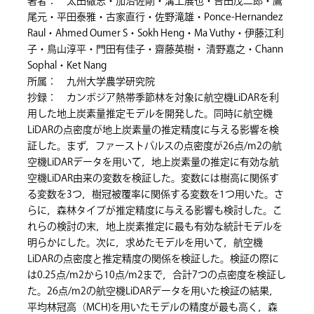
著者： 太田徹志・加治佐剛・溝上展也・吉田茂二郎・鷹
尾元・平田泰雅・古家直行・佐野滝雄・Ponce-Hernandez
Raul・Ahmed Oumer S・Sokh Heng・Ma Vuthy・伊藤江利
子・鳥山淳平・門田有佳子・齋藤英樹・ 清野嘉之・Chann
Sophal・Ket Nang
所属： 九州大学農学研究院
抄録： カンボジア熱帯季節林を対象に航空機LiDARを利
用した地上炭素量推定モデルを開発した。同時に航空機
LiDARの点密度が地上炭素量の推定精度に与える影響を検
証した。まず，ファーストパルスの点密度が26点/m2の航
空機LiDARデータを用いて，地上炭素量の推定に有効な航
空機LiDAR由来の変数を検証した。変数には樹高に関係す
る変数を3つ，樹冠被覆率に関係する変数を1つ用いた。さ
らに，森林タイプが推定精度に与える影響も検討した。こ
れらの検討の末，地上炭素推定に最も有効な統計モデルを
明らかにした。次に，求めたモデルを用いて，航空機
LiDARの点密度と推定精度の関係を検証した。検証の際に
は0.25点/m2から10点/m2まで，合計7つの点密度を検証し
た。26点/m2の航空機LiDARデータを用いた検証の結果，
平均林冠高（MCH)を用いたモデルの精度が最も高く，森