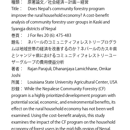
種類： 原著論文／社会経済－計画－経営
Title： Does Nepal’s community forestry program
improve the rural household economy? A cost-benefit
analysis of community forestry user groups in Kaski and
Syangja districts of Nepal
巻頁： J For Res 20 (6): 475-483
題名： ネパールのコミュニティフォレストリープログラ
ムは地域世帯の経済を改善するのか？ネパールのカスキ県
とシャンジャ県におけるコミュニティフォレストリーユー
ザーグループの費用便益分析
著者： Rajan Parajuli, Dhananjaya Lamichhane, Omkar
Joshi
所属： Louisiana State University Agricultural Center, USA
抄録： While the Nepalese Community Forestry (CF)
program is a highly prioritized development program with
potential social, economic, and environmental benefits, its
effect on the rural household economy has not been well
examined. Using the cost-benefit analysis, this study
examines the impact of the CF program on the household
economy of forest users in the mid-hills region of Nepal.