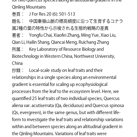
for two Quercus species along an altitudinal gradient in the
Qinling Mountains
巻頁： J For Res 20 (6): 501-513
題名： 中国秦嶺山脈の標高傾度に沿って生育するコナラ
属2種の葉の特性から示唆される生態的戦略の差異
著者： Yongfu Chai, Xiaofei Zhang, Ming Yue, Xiao Liu,
Qian Li, Hailin Shang, Qiancai Meng, Ruichang Zhang
所属： Key Laboratory of Resource Biology and
Biotechnology in Western China, Northwest University,
China
抄録： Local-scale study on leaf traits and their
relationships in a single species along an environmental
gradient is essential for scaling up ecophysiological
processes from the leaf to the ecosystem level. Here, we
quantified 25 leaf traits of two individual species, Quercus
aliena var. acutiserrata (Qa, deciduous) and Quercus spinosa
(Qs, evergreen), in the same genus, but with different life-
form to investigate the leaf traits and relationship variations
within and between species along an altitudinal gradient in
the Qinling Mountains. Variations of leaf traits were