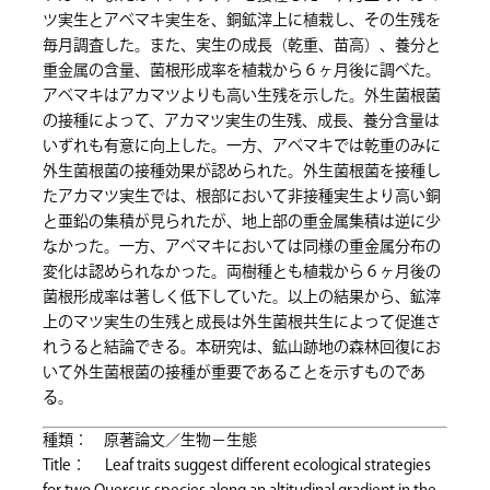
ツ実生とアベマキ実生を、銅鉱滓上に植栽し、その生残を
毎月調査した。また、実生の成長（乾重、苗高）、養分と
重金属の含量、菌根形成率を植栽から６ヶ月後に調べた。
アベマキはアカマツよりも高い生残を示した。外生菌根菌
の接種によって、アカマツ実生の生残、成長、養分含量は
いずれも有意に向上した。一方、アベマキでは乾重のみに
外生菌根菌の接種効果が認められた。外生菌根菌を接種し
たアカマツ実生では、根部において非接種実生より高い銅
と亜鉛の集積が見られたが、地上部の重金属集積は逆に少
なかった。一方、アベマキにおいては同様の重金属分布の
変化は認められなかった。両樹種とも植栽から６ヶ月後の
菌根形成率は著しく低下していた。以上の結果から、鉱滓
上のマツ実生の生残と成長は外生菌根共生によって促進さ
れうると結論できる。本研究は、鉱山跡地の森林回復にお
いて外生菌根菌の接種が重要であることを示すものであ
る。
種類： 原著論文／生物－生態
Title： Leaf traits suggest different ecological strategies