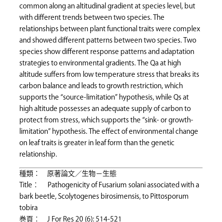
common along an altitudinal gradient at species level, but
with different trends between two species. The
relationships between plant functional traits were complex
and showed different patterns between two species. Two
species show different response patterns and adaptation
strategies to environmental gradients. The Qa at high
altitude suffers from low temperature stress that breaks its
carbon balance and leads to growth restriction, which
supports the “source-limitation” hypothesis, while Qs at
high altitude possesses an adequate supply of carbon to
protect from stress, which supports the “sink- or growth-
limitation” hypothesis. The effect of environmental change
on leaf traits is greater in leaf form than the genetic
relationship.
種類： 原著論文／生物－生態
Title： Pathogenicity of Fusarium solani associated with a
bark beetle, Scolytogenes birosimensis, to Pittosporum
tobira
巻頁： J For Res 20 (6): 514-521