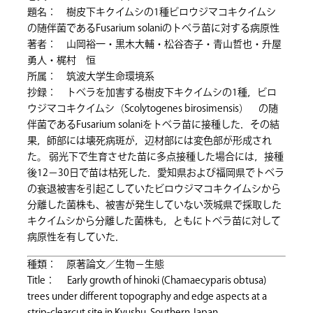
題名： 樹皮下キクイムシの1種ビロウジマコキクイムシ
の随伴菌であるFusarium solaniのトベラ苗に対する病原性
著者： 山岡裕一・黒木大輔・松谷杏子・青山哲也・升屋
勇人・梶村 恒
所属： 筑波大学生命環境系
抄録： トベラを加害する樹皮下キクイムシの1種，ビロ
ウジマコキクイムシ（Scolytogenes birosimensis） の随
伴菌であるFusarium solaniをトベラ苗に接種した．その結
果，師部には壊死病斑が，辺材部には変色部が形成され
た。 弱光下で生育させた苗に多点接種した場合には，接種
後12−30日で苗は枯死した．愛知県および福岡県でトベラ
の衰退被害を引起こしていたビロウジマコキクイムシから
分離した菌株も、被害が発生していない茨城県で採取した
キクイムシから分離した菌株も，ともにトベラ苗に対して
病原性を有していた．
種類： 原著論文／生物－生態
Title： Early growth of hinoki (Chamaecyparis obtusa)
trees under different topography and edge aspects at a