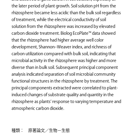
the later period of plant growth. Soil solution pH from the
rhizosphere became less acidic than the bulk soil regardless
of treatment, while the electrical conductivity of soil
solution from the rhizosphere was increased by elevated
carbon dioxide treatment. Biolog EcoPlate™ data showed
that the rhizosphere had higher average well color
development, Shannon–Weaver index, and richness of
carbon utilization compared with bulk soil, indicating that
microbial activity in the rhizosphere was higher and more
diverse than in bulk soil. Subsequent principal component
analysis indicated separation of soil microbial community
functional structures in the rhizosphere by treatment. The
principal components extracted were correlated to plant-
induced changes of substrate quality and quantity in the
rhizosphere as plants’ response to varying temperature and
atmospheric carbon dioxide.
種類： 原著論文／生物－生態