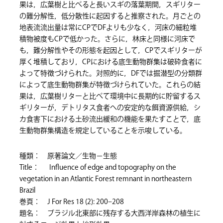
果は，広葉樹と比べると長いスギの落葉期間，スギリター
の難分解性，低分散性に起因すると推察された。月ごとの
地表流流出量は常にCPでDFよりも少なく，河床の細粒堆
積物被度もCPで低かった。さらに，林床と同様に河床で
も，難分解性やその形態を起因として，CPでスギリターが
厚く堆積しており，CPにおける底生動物群集は破砕食者に
よって特徴づけられた。対照的に，DFでは掘潜型の分類群
によって底生動物群集が特徴づけられていた。これらの結
果は，広葉樹リターと比べて環境中に長期的に貯留するス
ギリターが，デトリタス食者への安定的な餌資源供給，シ
カ食害下における土砂流出緩和の機能を果たすことで，底
生動物群集構造を規定していることを示唆している。
種類： 原著論文／生物－生態
Title： Influence of edge and topography on the
vegetation in an Atlantic Forest remnant in northeastern
Brazil
巻頁： J For Res 18 (2): 200–208
題名： ブラジル北東部に残存する大西洋岸森林の植生に