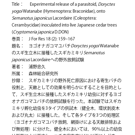
Title： Experimental release of a parasitoid,
Doryctes
yogoi
Watanabe (Hymenoptera: Braconidae), onto
Semanotus japonicus
Lacordaire (Coleoptera:
Cerambycidae) inoculated into live Japanese cedar trees
(
Cryptomeria japonica
D.DON)
巻頁： J For Res 18 (2): 159–167
題名： ヨゴオナガコマユバチ
Doryctes yogoi
Watanabe
のスギ生立木に接種したスギカミキリ
Semanotus
japonicus
Lacordaireへの野外放飼試験
著者： 浦野忠久
所属： 森林総合研究所
抄録： スギカミキリの野外死亡原因における寄生バチの
役割と，天敵としての効果を明らかにすることを目的とし
て，スギ生立木に接種したスギカミキリ幼虫に対するヨゴ
オナガコマユバチの放飼試験を行った。本試験ではスギカ
ミキリ孵化幼虫を3タイプの供試木（健全木，環状剥皮木
および丸太）に接種した。そして各タイプを3つの処理区
（ヨゴオナガコマユバチ放飼，網掛けによる天敵排除およ
び無処理）に分けた。健全木においては，90％以上の幼虫