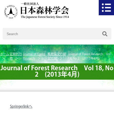
ホーム
定期刊行
Journal of Forest
掲載論文の和
Journal of Forest Research Vol
物
Research
文抄録
18, No 2 (2013年4月)
Journal of Forest Research Vol 18, No
2 (2013年4月)
Springerlinkへ