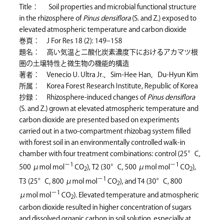
Title： Soil properties and microbial functional structure
in the rhizosphere of
Pinus densiflora
(S. and Z.) exposed to
elevated atmospheric temperature and carbon dioxide
巻頁： J For Res 18 (2): 149–158
題名： 高い気温と二酸化炭素濃度下におけるアカマツ根
圏の土壌特性と微生物の機能的構造
著者： Venecio U. Ultra Jr.，Sim-Hee Han，Du-Hyun Kim
所属： Korea Forest Research Institute, Republic of Korea
抄録： Rhizosphere-induced changes of
Pinus densiflora
(S. and Z.) grown at elevated atmospheric temperature and
carbon dioxide are presented based on experiments
carried out in a two-compartment rhizobag system filled
with forest soil in an environmentally controlled walk-in
chamber with four treatment combinations: control (25°C,
−1
−1
500 μmol mol
CO
), T2 (30°C, 500 μmol mol
CO
),
2
2
−1
T3 (25°C, 800 μmol mol
CO
), and T4 (30°C, 800
2
−1
μmol mol
CO
). Elevated temperature and atmospheric
2
carbon dioxide resulted in higher concentration of sugars
and dissolved organic carbon in soil solution, especially at