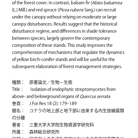
of the forest cover. In contrast, balsam fir (
Abies balsamea
(L.) Mill.) and red spruce (
Picea rubens
Sarg.) can recruit
under the canopy without relying on moderate or large
canopy disturbances. Results suggest that the historical
disturbance regime, and differences in shade tolerance
between species, largely govern the contemporary
composition of these stands. This study improves the
comprehension of mechanisms that regulate the dynamics
of yellow birch-conifer stands and will be useful for the
subsequent elaboration of forest management strategies.
種類： 原著論文／生物－生態
Title： Isolation of endophytic streptomycetes from
above- and belowground organs of
Quercus serrata
巻頁： J For Res 18 (2): 179–189
題名： コナラの地上部と地下部に由来する内生放線菌類
の分離
著者： 三重大学大学院生物資源学研究科
所属： 森林総合研究所