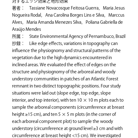
対するエッジ効果と地形効果
著者： Tassiane Novacosque Feitosa Guerra，Maria Jesus
Nogueira Rodal，Ana Carolina Borges Lins e Silva，Marccus
Alves，Maria Amanda Menezes Silva，Poliana Gabriella de
Araújo Mendes
所属： State Environmental Agency of Pernambuco, Brazil
抄録： Like edge effects, variations in topography can
influence the physiognomy and structural patterns of the
vegetation due to the high dynamics encountered in
inclined areas. We evaluated the effect of edges on the
structure and physiognomy of the arboreal and woody
understory communities in patches of an Atlantic Forest
remnant in two distinct topographic positions. Four study
situations were laid out (slope edge, top edge, slope
interior, and top interior), with ten 10 × 10 m plots each to
sample the arboreal components (circumference at breast
height ≥15 cm), and ten 5 × 5 m plots (in the corner of
each arboreal component plot) to sample the woody
understory (circumference at ground level ≥3 cm and with
circumference at breast height <15 cm). We investigated