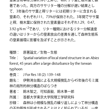
窒素含有率は分解に伴い上昇し，特にササ葉と樹木葉で顕
著であった。両方のササリター種の分解が遅い結果とし
て，3年後のササ葉と稈リターには初期リターに含まれる
窒素の，それぞれ111，73%が保持された。3年間でササ葉
と稈，樹木葉に保持された窒素量はそれぞれ1.29，0.47，
–2
3.92 g N m
であり，リター種間におけるリター分解速度
の違いはリターからの窒素放出の差異を通して森林生態系
の窒素循環に影響を及ぼすことが示された。
種類： 原著論文／生物－生態
Title： Spatial variation of local stand structure in an
Abies
forest, 45 years after a large disturbance by the Isewan
typhoon
巻頁： J For Res 18 (2): 139–148
題名： 伊勢湾台風による大規模撹乱から45年後のモミ属
林の局所的林分構造のばらつき
著者： 鈴木智之，可知直毅，鈴木準一郎
所属： 首都大学東京大学院理工学研究科
抄録： 森林は小規模な撹乱の繰り返しによって林分構造
の不均質性が形成されることはよく知られているが，一度