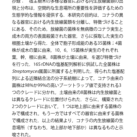
抄録： 宿主樹木の多様な器官における内生放線菌類の出
現と分布は，空間的な生息場所の重要性を評価するための
生態学的な情報を提供する．本研究の目的は，コナラの異
なる器官における内生放線菌類を分離し，特徴づけること
にある．そのため，放線菌の菌株を無病徴のコナラ実生と
成木の両方の表面殺菌された器官，さらに採取した実生の
根圏土壌から得た．全体で胞子形成能のある35菌株；4菌
株が成木の葉に由来，10，6，15菌株が実生のそれぞれ
葉，幹，根に由来，8菌株が土壌に由来，を選び特徴づけ
を行った．16S rDNAの塩基配列解析に供試した全菌株は
Streptomyces
属菌に所属すると判明した．得られた塩基配
列による近隣結合法の分子系統樹によって，コナラ由来の
菌株は98%か99%の高いブーツトラップ値で支持される3
つのクレードに分かれ，土壌由来の8菌株は内生放線菌と
は異なるクレードに位置付けられた．さらに，構築された
2つのクレードにおいて，１つは地上部に由来する菌株の
みで構成され，もう一方ではすべての器官に由来する菌株
で構成された．以上の結果より，コナラの内生放線菌の生
息場所（すなわち，地上部か地下部か）は異なるものと示
唆された。