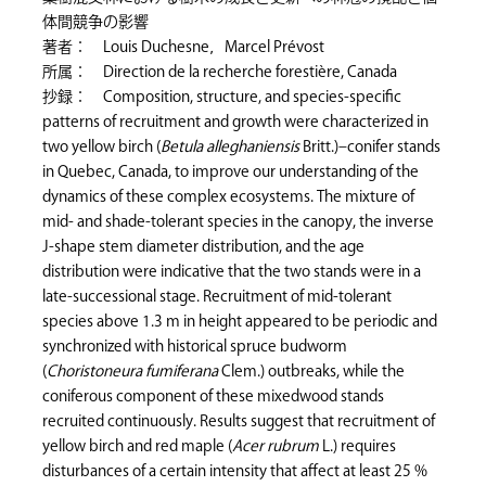
体間競争の影響
著者： Louis Duchesne，Marcel Prévost
所属： Direction de la recherche forestière, Canada
抄録： Composition, structure, and species-specific
patterns of recruitment and growth were characterized in
two yellow birch (
Betula alleghaniensis
Britt.)–conifer stands
in Quebec, Canada, to improve our understanding of the
dynamics of these complex ecosystems. The mixture of
mid- and shade-tolerant species in the canopy, the inverse
J-shape stem diameter distribution, and the age
distribution were indicative that the two stands were in a
late-successional stage. Recruitment of mid-tolerant
species above 1.3 m in height appeared to be periodic and
synchronized with historical spruce budworm
(
Choristoneura fumiferana
Clem.) outbreaks, while the
coniferous component of these mixedwood stands
recruited continuously. Results suggest that recruitment of
yellow birch and red maple (
Acer rubrum
L.) requires
disturbances of a certain intensity that affect at least 25 %