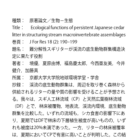
種類： 原著論文／生物－生態
Title： Ecological functions of persistent Japanese cedar
litter in structuring stream macroinvertebrate assemblages
巻頁： J For Res 18 (2): 190–199
題名： 難分解性スギリターが渓流の底生動物群集構造決
定に果たす役割
著者： 境優，夏原由博，福島慶太郎，今西亜友美，今井
健介，加藤真
所属： 京都大学大学院地球環境学堂・学舎
抄録： 渓流の底生動物群集は，周辺を取り巻く森林から
供給されるリターの量や質の影響を受けることが予想され
る。我々は，スギ人工林流域（CP）と天然広葉樹林流域
（DF）とで，林床被覆物，地表流，渓流内環境，底生動物
群集を比較した。いずれの流域も，シカ食害の影響下にあ
り，夏期ではDFで林床の下層植生被度が高いものの，いず
れも被度は20%未満であった。一方，リターの林床被覆率
は，夏期においてCPで有意に高いことが判明した。この結