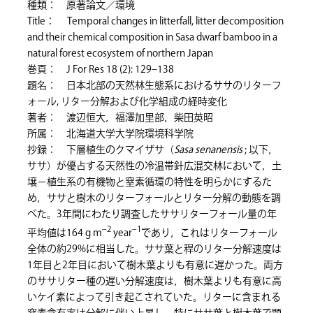
種類： 原著論文／環境
Title： Temporal changes in litterfall, litter decomposition
and their chemical composition in Sasa dwarf bamboo in a
natural forest ecosystem of northern Japan
巻頁： J For Res 18 (2): 129–138
題名： 日本北部の天然林生態系におけるササのリターフ
ォール, リター分解および化学組成の経時変化
著者： 渡辺恒大，福澤加里部，柴田英昭
所属： 北海道大学大学院環境科学院
抄録： 下層植生のクマイザサ（
Sasa senanensis
; 以下，
ササ）が優占する天然性の冷温帯針広混交林において，土
壌－植生系の有機物と窒素循環の特性を明らかにするた
め，ササと樹木のリターフォールとリター分解の動態を調
べた。3年間にわたり調査したササリターフォール量の年
–2
–1
平均値は164 g m
year
であり，これはリターフォール
全体の約29%に相当した。ササ葉と稈のリター分解速度は
1年目と2年目において樹木葉よりも有意に遅かった。両方
のササリター種の遅い分解速度は，樹木葉よりも有意に高
いケイ素によって引き起こされていた。リターに含まれる