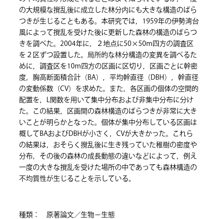
の大規模な撹乱後に成立した林分内にも大きな構造のばら
つきが生じることもある。本研究では，1959年の伊勢湾台
風によって撹乱を受けた後に更新した森林の構造のばらつ
きを調べた。2004年に，２地点に50×50m四方の調査区
を２区ずつ設置した。局所的な林分構造の変異を調べるた
めに，調査区を10m四方の区画に区切り，区画ごとに幹密
度，胸高断面積合計（BA），平均幹直径（DBH），幹直径
の変動係数（CV）を求めた。また，各区画の個体の空間的
配置を，L関数を用いて集中分布および非集中分布に分け
た。この結果，区画間の森林構造のばらつきが非常に大き
いことが明らかとなった。個体が集中分布している区画は
概してBAおよびDBHが小さく，CVが大きかった。これら
の結果は，おそらく撹乱後に生き残っていた稚樹の密度や
分布，その後の森林の成長動態の違いなどによって，例え
一度の大きな撹乱を受けた場所の中であっても森林構造の
不均質性が生じることを示している。
種類： 原著論文／生物－生態