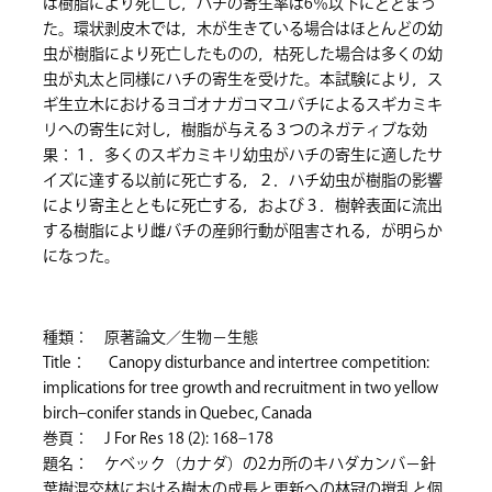
は樹脂により死亡し，ハチの寄生率は6％以下にとどまっ
た。環状剥皮木では，木が生きている場合はほとんどの幼
虫が樹脂により死亡したものの，枯死した場合は多くの幼
虫が丸太と同様にハチの寄生を受けた。本試験により，ス
ギ生立木におけるヨゴオナガコマユバチによるスギカミキ
リへの寄生に対し，樹脂が与える３つのネガティブな効
果：１．多くのスギカミキリ幼虫がハチの寄生に適したサ
イズに達する以前に死亡する，２．ハチ幼虫が樹脂の影響
により寄主とともに死亡する，および３．樹幹表面に流出
する樹脂により雌バチの産卵行動が阻害される，が明らか
になった。
種類： 原著論文／生物－生態
Title： Canopy disturbance and intertree competition:
implications for tree growth and recruitment in two yellow
birch–conifer stands in Quebec, Canada
巻頁： J For Res 18 (2): 168–178
題名： ケベック（カナダ）の2カ所のキハダカンバ－針
葉樹混交林における樹木の成長と更新への林冠の撹乱と個