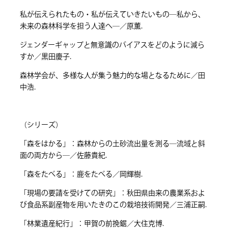
私が伝えられたもの・私が伝えていきたいもの―私から、
未来の森林科学を担う人達へ―／原薫.
ジェンダーギャップと無意識のバイアスをどのように減ら
すか／黒田慶子.
森林学会が、多様な人が集う魅力的な場となるために／田
中浩.
（シリーズ）
「森をはかる」：森林からの土砂流出量を測る―流域と斜
面の両方から―／佐藤貴紀.
「森をたべる」：鹿をたべる／岡輝樹.
「現場の要請を受けての研究」：秋田県由来の農業系およ
び食品系副産物を用いたきのこの栽培技術開発／三浦正嗣.
「林業遺産紀行」：甲賀の前挽鋸／大住克博.