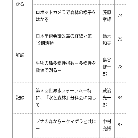
かる
ロボットカメラで森林の様子を
藤原
74
はかる
章雄
日本学術会議改革の経緯と第
鈴木
75
19期活動
和夫
解説
島谷
生物の種多様性指数－多様性を
健一
78
数値で測る－
郎
第３回世界水フォーラム－特
蔵治
記録
に、「水と森林」分科会に関し
光一
84
て－
郎
ブナの森から－クマゲラと共に
中村
87
－
充博