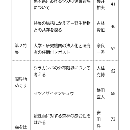
栃木県におけるシカの保護管理
櫻井
41
について
裕夫
特集の総括にかえて－野生動物
古林
46
との共存を探る－
賢恒
第２特
大学・研究機関の法人化と研究
奈良
52
集
者の任期付きポスト
一秀
シラカンバの分布限界について
大住
62
考える
克博
限界地
めぐり
鎌田
マツノザイセンチュウ
68
直人
安
酸性雨に対する森林の感受性を
田
73
はかる
洋
森をは