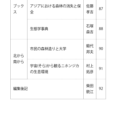
ブック
アジアにおける森林の消失と保
佐藤
87
ス
全
孝吉
石塚
生態学事典
88
森吉
鍛代
市民の森林造りと大学
90
邦夫
北から
南から
宇宙(そら)から観るニホンジカ
村上
91
の生息環境
拓彦
柴田
編集後記
92
銃江