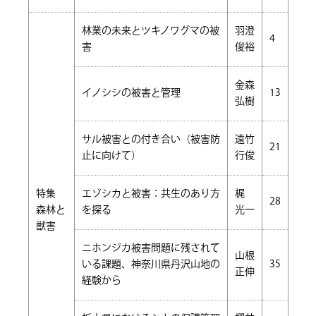
林業の未来とツキノワグマの被
羽澄
4
害
俊裕
金森
イノシシの被害と管理
13
弘樹
サル被害との付き合い（被害防
遠竹
21
止に向けて）
行俊
特集
エゾシカと被害：共生のあり方
梶
28
森林と
を探る
光一
獣害
ニホンジカ被害問題に残されて
山根
いる課題、神奈川県丹沢山地の
35
正伸
経験から