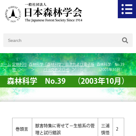
ホーム
定期刊行
森林科学
「森林科学」目次および電子版
森林科学 No.39
物
バックナンバー
（2003年10月）
森林科学 No.39 （2003年10月）
獣害特集に寄せて－生態系の管
三浦
巻頭言
2
理と試行錯誤
慎悟