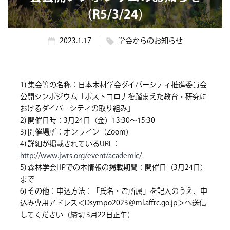
（R5/3/24）
2023.1.17
学会からのお知らせ
1) 集会等の名称：日本木材学会ダイバーシティ推進委員会
公開シンポジウム「ポストコロナを踏まえた教育・研究に
おけるダイバーシティの取り組み」
2) 開催日時：3月24日（金）13:30～15:30
3) 開催場所：オンライン（Zoom）
4) 詳細が掲載されているURL：
http://www.jwrs.org/event/academic/
5) 森林学会HPでの本情報の掲載期間：開催日（3月24日）
まで
6) その他：申込方法：「氏名・ご所属」を記入のうえ、申
込み専用アドレス＜Dsympo2023＠ml.affrc.go.jp＞へ送信
してください（締切 3月22日正午）