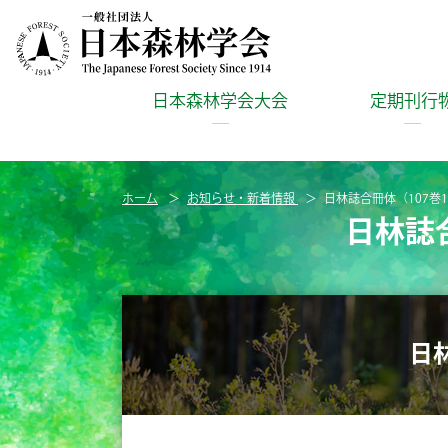
日本森林学会大会
定期刊行
ホーム
お知らせ・新着情報
日林誌合冊体（107巻
日林誌
日