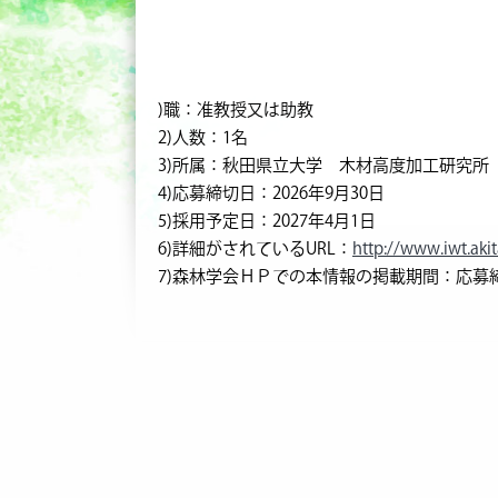
)職：准教授又は助教
2)人数：1名
3)所属：秋田県立大学 木材高度加工研究所
4)応募締切日：2026年9月30日
5)採用予定日：2027年4月1日
6)詳細がされているURL：
http://www.iwt.akit
7)森林学会ＨＰでの本情報の掲載期間：応募