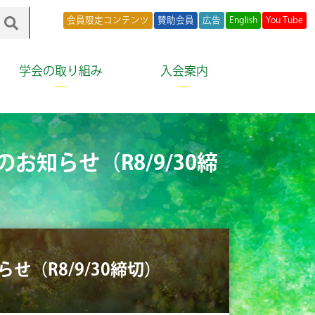
会員限定コンテンツ
賛助会員
広告
English
You Tube
学会の取り組み
入会案内
知らせ（R8/9/30締
（R8/9/30締切）