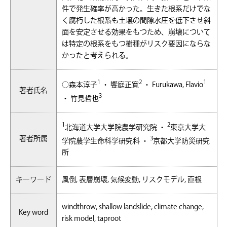
件で発生確率が高かった。生きた根系だけでな
く腐朽した根系も土壌の間隙水圧を低下させ斜
面を安定させる効果をもつため、崩壊について
は特定の根系をもつ樹種がリスク要因にならな
かったと考えられる。
1
2
1
○森本淳子
・ 饗庭正寛
・ Furukawa, Flavio
著者氏名
3
・ 竹見哲也
1
2
北海道大学大学院農学研究院 ・
東京大学大
著者所属
3
学院農学生命科学研究科 ・
京都大学防災研究
所
キーワード
風倒, 表層崩壊, 気候変動, リスクモデル, 直根
windthrow, shallow landslide, climate change,
Key word
risk model, taproot