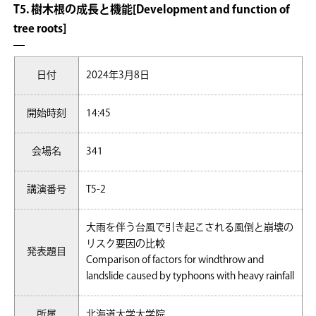
T5. 樹木根の成長と機能[Development and function of
tree roots]
日付
2024年3月8日
開始時刻
14:45
会場名
341
講演番号
T5-2
大雨を伴う台風で引き起こされる風倒と崩壊の
リスク要因の比較
発表題目
Comparison of factors for windthrow and
landslide caused by typhoons with heavy rainfall
所属
北海道大学大学院