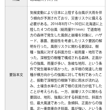
気候変動により日本に上陸する台風が大雨を伴
う傾向が予測されており、災害リスクに備える
必要がある。2016年8月17～30日に北海道に上
陸した４つの台風（総雨量911mm）で道南地
方の森林で発生した風倒と崩壊を対象に、ハザ
ード、暴露、脆弱性を考慮したリスク要因の解
明を行った。風倒リスクに関わる要因は、樹
種・強風に対する斜面方位・総雨量・地形であ
った。深根型の樹種で構成される森林、正面か
らの強風、雨量が多い、急峻な地形、という条
件で発生確率が高かった。水平根の発達した樹
要旨本文
種が横方向からの強風に対して有利であったこ
と、振動で深根型の根鉢下部に雨水が流れ込
み、土壌含水率の上昇で根の支持力が低下した
ことが考えられる。一方、崩壊リスクに関わる
要因は、地形、強風に対する斜面方位、斜面方
位、最大風速であった。急傾斜、正面からの強
風、北～東南東向き斜面、風が強い、という条