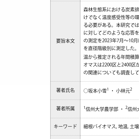
森林生態系における炭素排出
けでなく温度感受性等の
る必要がある。本研究では
に対してどのような応答を示
の測定を2023年7月～1
要旨本文
を直径階級別に測定した。
温から推定される年間積算
オマスは2200区と240
の関連についても調査し
1
2
著者氏名
○坂本小雪
・ 小林元
1
2
著者所属
信州大学農学部 ・
信州
キーワード
細根バイオマス, 地温, 土壌微