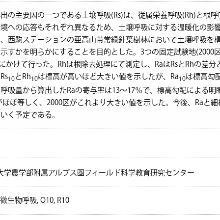
の主要因の一つである土壌呼吸(Rs)は、従属栄養呼吸(Rh)と根呼吸
環境への応答もそれぞれ異なるため、土壌呼吸に対する温暖化の影
、西駒ステーションの亜高山帯常緑針葉樹林において土壌呼吸を構
すかを明らかにすることを目的とした。3つの固定試験地(2000区、2
0月にかけて行った。Rhは根除去処理にて測定し、RaはRsとRhの
Rs
とRh
は標高が高いほど大きい値を示したが、Ra
は標高勾
10
10
10
呼吸量から算出したRaの寄与率は13～17％で、標高勾配による
0区がほぼ等しく、2000区がこれより大きい値を示した。今後、Ra
ていく予定である。
大学農学部附属アルプス圏フィールド科学教育研究センター
生物呼吸, Q10, R10