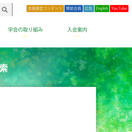
会員限定コンテンツ
賛助会員
広告
English
You Tube
学会の取り組み
入会案内
索