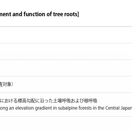
nd function of tree roots]
審査対象）
林における標高勾配に沿った土壌呼吸および根呼吸
long an elevation gradient in subalpine forests in the Central Japa