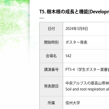
T5. 樹木根の成長と機能[Development a
日付
2024年3月8日
開始時刻
ポスター発表
会場名
542
講演番号
PT5-4（学生ポスター賞
中央アルプスの亜高山帯
発表題目
Soil and root respiration a
所属
信州大学