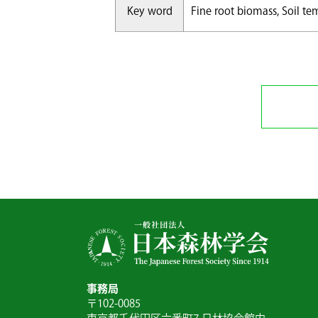
Key word
Fine root biomass, Soil tem
事務局
〒102-0085