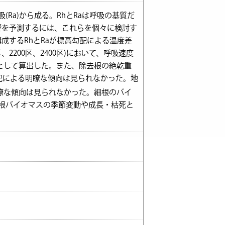
(Ra)から成る。RhとRaは呼吸の基質だ
響を予測するには、これらを個々に検討す
成するRhとRaが標高勾配による温度差
200区、2400区)において、呼吸速度
差分として算出した。また、除去根の絶乾重
配による明瞭な傾向は見られなかった。地
明瞭な傾向は見られなかった。細根のバイ
と細根バイオマスの季節変動や成長・枯死と