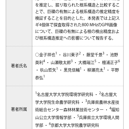
を推定し、掘り取られた根系構造と比較するこ
とで、巨礫の有無による根系構造の推定精度を
検証することを目的とした。本発表では上記ス
ギ4個体で探査取得された800 MHzのGPR画像
について、巨礫の有無による根の検出精度およ
び根系構造推定への影響について報告する。
1
2
3
○金子祥也
・ 谷川東子
・ 藤堂千景
・ 池野
4
3
5
6
英利
・ 山瀬敬太郎
・ 大橋瑞江
・ 檀浦正子
著者氏名
1
1
1
・ 杁山哲矢
・ 黒見信輔
・ 柳瀬亮太
・ 平野
1
恭弘
1
2
名古屋大学大学院環境学研究科 ・
名古屋大
3
学大学院生命農学研究科 ・
兵庫県農林水産技
4
著者所属
術総合センター森林林業技術センター ・
福知
5
山公立大学情報学部 ・
兵庫県立大学環境人間
6
学部 ・
京都大学大学院農学研究科