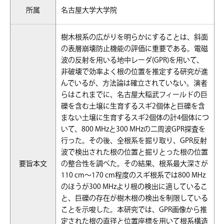
所属
名古屋大学大学院
樹木根系の広がりを明らかにすることは、斜面
の表層崩壊防止機能の評価に重要である。電磁
波の反射を用いる地中レーダ(GPR)を用いて、
非破壊で効率よく根の位置を推定する研究が進
んでいるが、方法論は確立されていない。演者
らはこれまでに、名古屋大稲武フィールドの巨
礫を含む土壌に生育するスギ2個体と巨礫を含
まない土壌に生育するスギ2個体の計4個体につ
いて、800 MHzと300 MHzの二周波GPR探査を
行った。その後、全根系を掘り取り、GPR反射
波で検出された根の位置と掘りとった根の位置
要旨本文
の整合性を調べた。その結果、根系最大深さが
110 cm〜170 cm程度のスギ根系では800 MHz
のほうが300 MHzより根の検出に適しているこ
と、巨礫の存在が樹木根の検出を制限している
ことを示唆した。本研究では、GPR画像から推
定された根の直径と位置座標を用いて根系構造