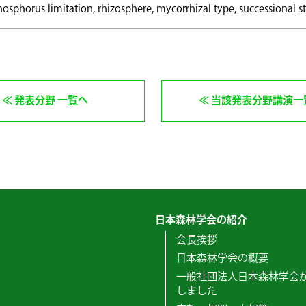
hosphorus limitation, rhizosphere, mycorrhizal type, successional s
発表分野 一覧へ
当該発表分野講演一
日本森林学会の紹介
会長挨拶
日本森林学会の概要
一般社団法人日本森林学会
しました