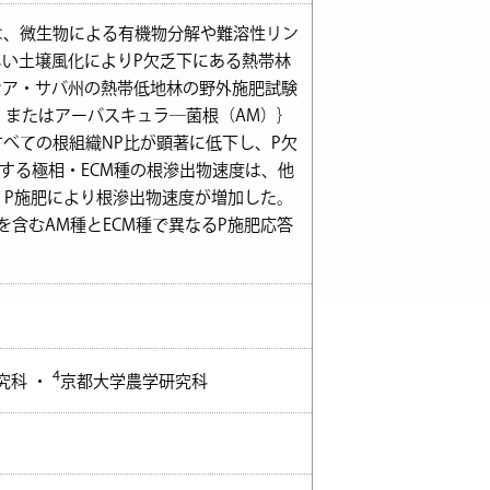
、微生物による有機物分解や難溶性リン
しい土壌風化によりP欠乏下にある熱帯林
シア・サバ州の熱帯低地林の野外施肥試験
）またはアーバスキュラ―菌根（AM）｝
すべての根組織NP比が顕著に低下し、P欠
する極相・ECM種の根滲出物速度は、他
、P施肥により根滲出物速度が増加した。
含むAM種とECM種で異なるP施肥応答
4
究科 ・
京都大学農学研究科