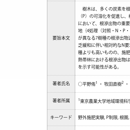
樹木は、多くの炭素を根
（P）の可溶化を促進し、
において、根滲出物の重
地｛4処理（対照・N・P
要旨本文
が異なる7樹種の根滲出物
乏緩和に伴い相対的なN要
種よりも高いものの、施肥
熱帯林における根滲出物は
を示す可能性がある。
1
2
著者氏名
○平野侑
・ 牧田直樹
・
1
著者所属
東京農業大学地域環境科
キーワード
野外施肥実験, P制限, 根圏