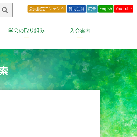
会員限定コンテンツ
賛助会員
広告
English
You Tube
学会の取り組み
入会案内
索