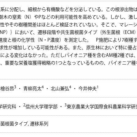
系に分配し、細根から有機酸などを分泌している。この根滲出物は
樹木の窒素（N）やPなどの利用可能性を高めている。しかし、激
要性やその樹種間差はほとんど検証されていない。そこで、マレー
・NP）｝において、遷移段階や共生菌根菌タイプ｛外生菌根（ECM
速度と根の化学性（N・P濃度）を測定した。 P施肥により7樹種
求性が増加している可能性がある。また、原生林において特に優占
による変化はなかった。ただしパイオニア種を含むAM種2種では
、重要な栄養塩獲得戦略の1つとなっているものの、パイオニア種を
3
4
4
1
 檜谷昂
・ 青柳亮太
・ 北山兼弘
・ 今井伸夫
2
3
学研究科 ・
信州大学理学部 ・
東京農業大学国際食料農業科学研
, 菌根菌タイプ, 遷移系列