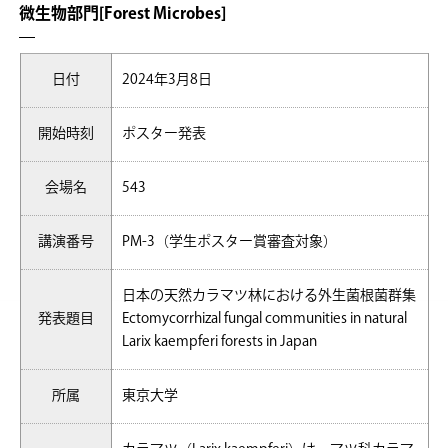
微生物部門[Forest Microbes]
日付
2024年3月8日
開始時刻
ポスター発表
会場名
543
講演番号
PM-3（学生ポスター賞審査対象）
日本の天然カラマツ林における外生菌根菌群集
発表題目
Ectomycorrhizal fungal communities in natural
Larix kaempferi forests in Japan
所属
東京大学