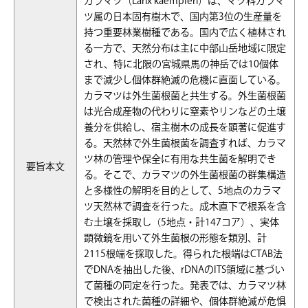
カラマツ（Larix kaempferi）は、マツ科カラマ
ツ属の日本固有樹木で、国内第3位の生産量を
持つ重要林業樹種である。国内で広く植林され
る一方で、天然分布は主に中部山岳地域に限定
され、特に北限の宮城県馬の神岳では10個体
まで減少し個体群絶滅の危機に直面している。
カラマツは外生菌根菌と共生する。外生菌根菌
は光合成産物の代わりに窒素やリンなどの土壌
養分を供給し、宿主樹木の成長を顕著に促進す
る。天然林で外生菌根菌を調査すれば、カラマ
ツ林の管理や保全に有用な共生菌を解明でき
要旨本文
る。そこで、カラマツの外生菌根菌の群集構造
と多様性の解明を目的として、5地点のカラマ
ツ天然林で調査を行った。成木直下で根系を含
む土壌を採取し（5地点・計147コア）、実体
顕微鏡を用いて外生菌根の形態を類別、計
2115根端を採取した。得られた根端はCTAB法
でDNAを抽出した後、rDNAのITS領域に基づい
て菌種の同定を行った。発表では、カラマツ林
で検出された菌種の詳細や、個体群絶滅が危惧