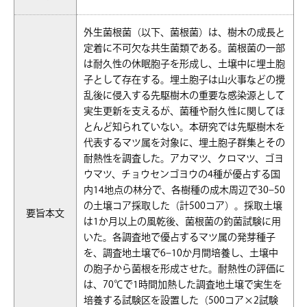
外生菌根菌（以下、菌根菌）は、樹木の成長と
定着に不可欠な共生菌類である。菌根菌の一部
は耐久性の休眠胞子を形成し、土壌中に埋土胞
子として存在する。埋土胞子は山火事などの攪
乱後に侵入する先駆樹木の重要な感染源として
実生更新を支えるが、菌種や耐久性に関してほ
とんど知られていない。本研究では先駆樹木を
代表するマツ属を対象に、埋土胞子群集とその
耐熱性を調査した。アカマツ、クロマツ、ゴヨ
ウマツ、チョウセンゴヨウの4種が優占する国
内14地点の林分で、各樹種の成木周辺で30–50
の土壌コア採取した（計500コア）。採取土壌
要旨本文
は1か月以上の風乾後、菌根菌の釣菌試験に用
いた。各調査地で優占するマツ属の発芽種子
を、調査地土壌で6–10か月間培養し、土壌中
の胞子から菌根を形成させた。耐熱性の評価に
は、70℃で1時間加熱した調査地土壌で実生を
培養する試験区を設置した（500コア×2試験