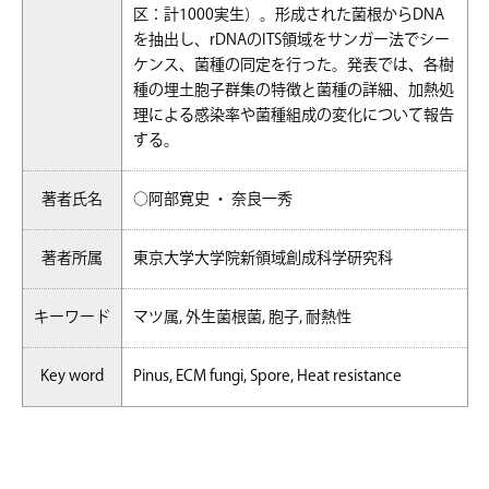
区：計1000実生）。形成された菌根からDNA
を抽出し、rDNAのITS領域をサンガー法でシー
ケンス、菌種の同定を行った。発表では、各樹
種の埋土胞子群集の特徴と菌種の詳細、加熱処
理による感染率や菌種組成の変化について報告
する。
著者氏名
○阿部寛史 ・ 奈良一秀
著者所属
東京大学大学院新領域創成科学研究科
キーワード
マツ属, 外生菌根菌, 胞子, 耐熱性
Key word
Pinus, ECM fungi, Spore, Heat resistance