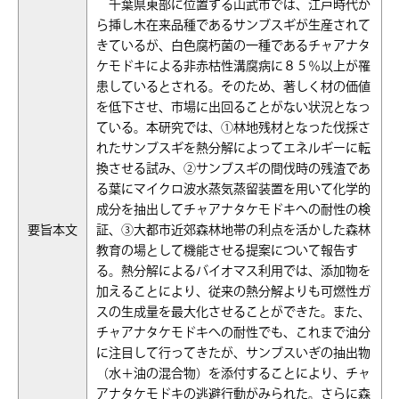
千葉県東部に位置する山武市では、江戸時代か
ら挿し木在来品種であるサンブスギが生産されて
きているが、白色腐朽菌の一種であるチャアナタ
ケモドキによる非赤枯性溝腐病に８５％以上が罹
患しているとされる。そのため、著しく材の価値
を低下させ、市場に出回ることがない状況となっ
ている。本研究では、①林地残材となった伐採さ
れたサンブスギを熱分解によってエネルギーに転
換させる試み、②サンブスギの間伐時の残渣であ
る葉にマイクロ波水蒸気蒸留装置を用いて化学的
成分を抽出してチャアナタケモドキへの耐性の検
要旨本文
証、③大都市近郊森林地帯の利点を活かした森林
教育の場として機能させる提案について報告す
る。熱分解によるバイオマス利用では、添加物を
加えることにより、従来の熱分解よりも可燃性ガ
スの生成量を最大化させることができた。また、
チャアナタケモドキへの耐性でも、これまで油分
に注目して行ってきたが、サンブスいぎの抽出物
（水＋油の混合物）を添付することにより、チャ
アナタケモドキの逃避行動がみられた。さらに森