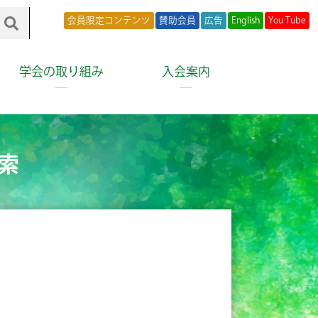
会員限定コンテンツ
賛助会員
広告
English
You Tube
学会の取り組み
入会案内
索