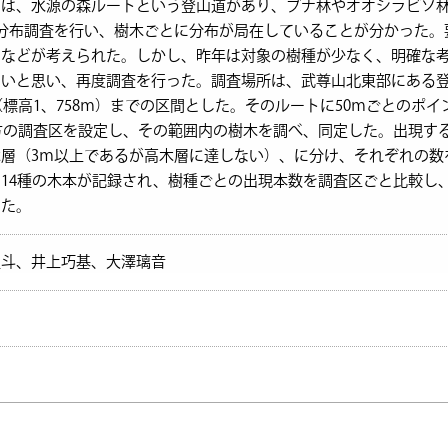
は、水源の森ルートという登山道があり、ブナ林やオオシラビソ林
分布調査を行い、樹木ごとに分布が局在していることが分かった。
となどが考えられた。しかし、昨年は対象の樹種が少なく、明確な
たいと思い、再度調査を行った。調査場所は、武尊山北東部にある
（標高1、758ｍ）までの区間とした。そのルートに50ｍごとのポ
四方の調査区を設定し、その範囲内の樹木を調べ、同定した。出現す
層（3ｍ以上であるが高木層に達しない）、に分け、それぞれの数
14種の木本が記録され、樹種ごとの出現本数を調査区ごと比較し
した。
惺斗、井上巧基、大澤璃音