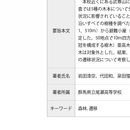
本校近くにある武尊山に
査では5種の木本について
状況に影響されているこ
沿いすべての樹種を調べ
要旨本文
1、510ｍ）から避難小屋
定した。50地点で10ｍ
冠を構成する樹木）亜高木
木は対象外とした。結果、
の遷移状況について考察
著者氏名
岩田淕空、代田和、泉田
著者所属
群馬県立尾瀬高等学校
キーワード
森林, 遷移