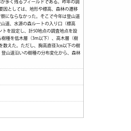
が多く残るフィールドである。昨年の調
要因としては、地形や標高、森林の遷移
考察にならなかった。そこで今年は登山道
登山道、水源の森ルートの入り口（標高
イントを設定し、計50地点の調査地点を設
る樹種を低木層（3m以下）、高木層（樹
を数えた。ただし、胸高直径3㎝以下の樹
、登山道沿いの樹種の分布変化から、森林