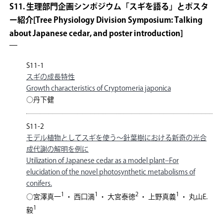
S11. 生理部門企画シンポジウム「スギを語る」とポスタ
ー紹介[Tree Physiology Division Symposium: Talking
about Japanese cedar, and poster introduction]
S11-1
スギの成長特性
Growth characteristics of Cryptomeria japonica
○丹下健
S11-2
モデル植物としてスギを使う～針葉樹における新奇の光合
成代謝の解明を例に
Utilization of Japanese cedar as a model plant–For
elucidation of the novel photosynthetic metabolisms of
conifers.
1
1
2
1
○宮澤真一
・ 西口満
・ 大宮泰徳
・ 上野真義
・ 丸山E.
1
毅