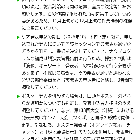
順の決定、総合討論の時間の配置、座長の決定等）をお
願いします。この作業は限られた時期に集中して行う必
要があるため、11月上旬から12月上旬の作業時間の確保
にご留意ください。
研究発表申込み期日（2026年10月下旬予定）後に、申し
込まれた発表について当該セッションでの発表が適切か
どうかを判断し、採択を決定してください。大会プログ
ラムの編成は講演要旨提出前に行うため、採択の判断は
「演題、キーワード、発表者」の情報のみで行う必要が
あります。不採択の場合は、その発表が適切と思われる
分野の部門委員長と当該発表の申込者に連絡し、3者間で
調整してください。
ポスター発表を併設する場合は、口頭とポスターのどち
らが適切かについても判断し、発表申込者と相談のうえ
調整してください。なお、第138回大会（沖縄）における
発表形式は第137回大会（つくば）と同様の形式で開催し
ます。すなわち、ポスター発表は【オンライン掲示＋チ
ャット】と【現地会場掲示】の2形式を併用し、発表者は
オンライン掲示のみまたは両方の形式で発表可能です。