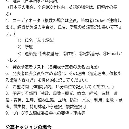
3. 趣旨（日本語または英語）
（日本語の場合、全角800字以内。英語の場合は、同程度の長
さ）
4. コーディネータ（複数の場合は全員。筆頭者にのみご連絡し
ます。趣旨が英語の場合は、氏名、所属の英語表記も書いて下さ
い。）
1） 氏名（ふりがな）
2） 所属
3） 連絡先 ①郵便番号、②住所、③電話番号、④E-mailア
ドレス
5. 発表予定者リスト（各発表予定者の氏名と所属）
6. 発表者に非会員を含める場合、その理由（選定理由、依頼す
る講演内容など）を具体的に記してください。
7. 希望時間（3時間以内。15分単位で記入してください。）
8. 関連する部門（林政、風致・観光、教育、経営、造林、遺
伝・育種、生理、植物生態、立地、防災・水文、利用、動物・昆
虫、微生物、特用林産から選択，複数選択可
9. プログラム編成委員会への要望・連絡等
公募セッションの場合