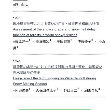
○勝山祐太
S3-3
暖地積雪地帯における森林の貯雪・融雪遅延機能の評価
Assessment of the snow storage and snowmelt delay
function of forests in warm snowy regions
1
1
2
3
○藤原洋一
・ 高瀬恵次
・ 平田智道
・ 伊藤優子
・ 小倉
4
晃
S3-4
融雪期の水流出に対する伐採影響の長期的変化―釜淵森林
理水試験地の事例―
Long-Term Effects of Logging on Water Runoff during
Snow-Melting Season
1
1
2
3
○阿部俊夫
・ 久保田多余子
・ 野口正二
・ 細田育広